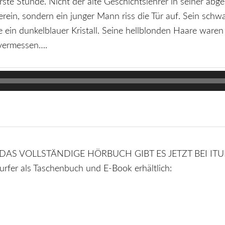
ste Stunde. Nicht der alte Geschichtslehrer in seiner ab
rein, sondern ein junger Mann riss die Tür auf. Sein schw
e ein dunkelblauer Kristall. Seine hellblonden Haare waren 
 vermessen….
ergeht? DAS VOLLSTÄNDIGE HÖRBUCH GIBT ES JETZT BEI
rfer als Taschenbuch und E-Book erhältlich: