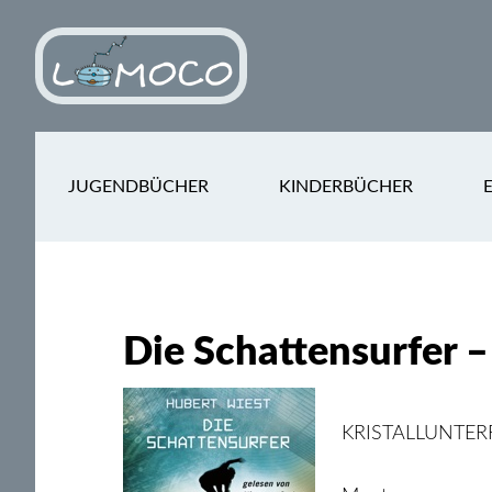
Skip
Skip
to
to
main
footer
content
JUGENDBÜCHER
KINDERBÜCHER
Die Schattensurfer –
KRISTALLUNTER