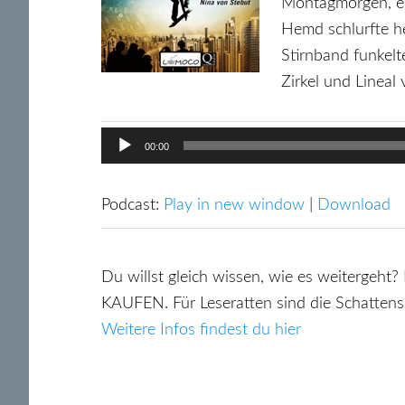
Montagmorgen, er
Hemd schlurfte he
Stirnband funkelt
Zirkel und Lineal
Audio-
00:00
Player
Podcast:
Play in new window
|
Download
Du willst gleich wissen, wie es weit
KAUFEN. Für Leseratten sind die Schattensu
Weitere Infos findest du hier