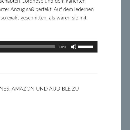
geschabten Cordhose und dem karierten
arzer Anzug saß perfekt. Auf dem ledernen
so exakt geschnitten, als wären sie mit
Pfeiltasten
00:00
Hoch/Runter
benutzen,
um
die
 ITUNES, AMAZON UND AUDIBLE ZU
Lautstärke
zu
regeln.