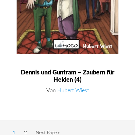
Dennis und Guntram – Zaubern für
Helden (4)
Von
Hubert Wiest
Page
Page
Go
1
2
Next Page »