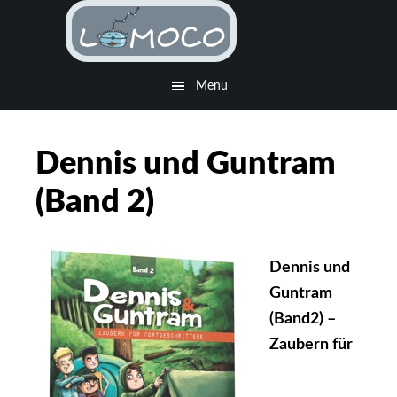
Skip
Skip
to
to
main
footer
Menu
content
Dennis und Guntram
(Band 2)
Dennis und
Guntram
(Band2) –
Zaubern für