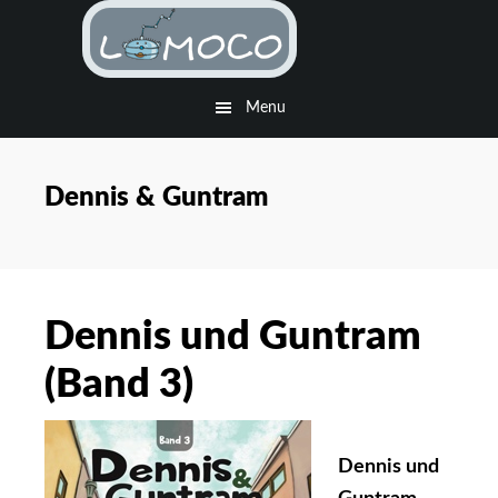
Skip
Skip
to
to
main
footer
Menu
content
Dennis & Guntram
Dennis und Guntram
(Band 3)
Dennis und